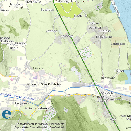
Eusko Jaurlaritza; Arabako, Bizkaiko eta
Gipuzkoako Foru Aldundiak. GeoEuskadi