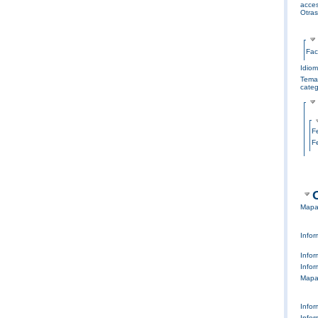
acce
Otras
Fac
Idio
Tema
categ
F
F
Mapa 
Infor
Infor
Infor
Mapa 
Infor
Infor