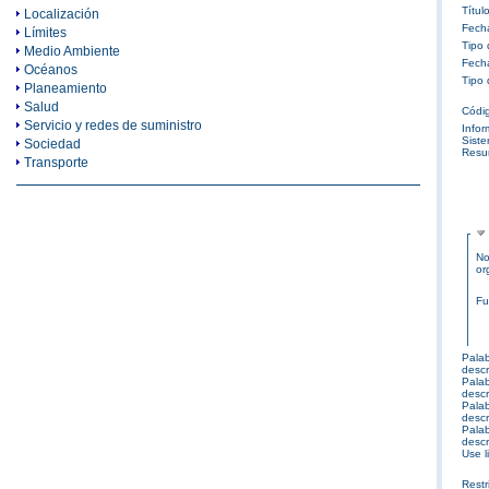
Títul
Localización
Fech
Límites
Tipo 
Medio Ambiente
Fech
Océanos
Tipo 
Planeamiento
Salud
Códi
Servicio y redes de suministro
Infor
Siste
Sociedad
Res
Transporte
No
or
Fu
Palab
descr
Palab
descr
Palab
descr
Palab
descr
Use l
Restr