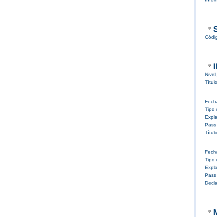
Códi
Nivel
Títul
Fech
Tipo 
Expla
Pass
Títul
Fech
Tipo 
Expla
Pass
Decla