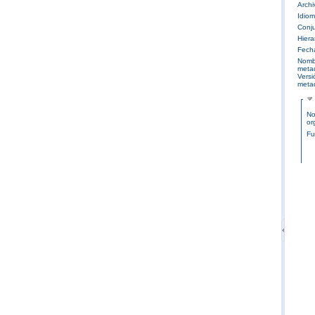
Archi
Idio
Conju
Hiera
Fech
Nomb
meta
Versi
meta
No
or
Fu