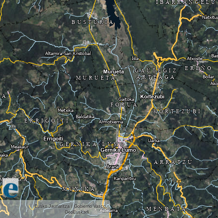
Eusko Jaurlaritza / Gobierno Vasco.
GeoEuskadi
Otros...