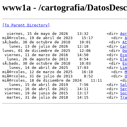
www1a - /cartografia/DatosDesc
[To Parent Directory]
  viernes, 15 de mayo de 2026    13:32        <dir> 
Agr
miÃ©rcoles, 19 de abril de 2023    15:17        <dir> 
A
sÃ¡bado, 30 de octubre de 2010    10:01        <dir> 
At
   lunes, 13 de julio de 2026    12:18        <dir> 
Car
lunes, 01 de diciembre de 2025    12:06        <dir> 
Do
 viernes, 11 de marzo de 2016    14:50        <dir> 
Eco
  lunes, 26 de agosto de 2013     8:54        <dir> 
Ele
sÃ¡bado, 30 de octubre de 2010    10:03        <dir> 
Es
   lunes, 14 de abril de 2025    17:03        <dir> 
Lim
miÃ©rcoles, 12 de marzo de 2025    16:10        <dir> 
M
miÃ©rcoles, 31 de julio de 2013     8:52        <dir> 
O
miÃ©rcoles, 18 de diciembre de 2024    11:11        <di
   lunes, 15 de abril de 2019     7:56        <dir> 
Sal
 viernes, 16 de abril de 2021    14:11        <dir> 
Ser
 viernes, 19 de junio de 2015    13:17        <dir> 
Soc
  martes, 31 de julio de 2018    14:15        <dir> 
Tra