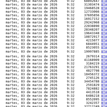
  martes, 03 de marzo de 2026     9:32     68892647 
BTA
  martes, 03 de marzo de 2026     9:32     31303474 
BTA
  martes, 03 de marzo de 2026     9:32     19468528 
BTA
  martes, 03 de marzo de 2026     9:32     12733066 
BTA
  martes, 03 de marzo de 2026     9:32     37695856 
BTA
  martes, 03 de marzo de 2026     9:32     16917152 
BTA
  martes, 03 de marzo de 2026     9:32     29242968 
BTA
  martes, 03 de marzo de 2026     9:32     22038890 
BTA
  martes, 03 de marzo de 2026     9:32     28348207 
BTA
  martes, 03 de marzo de 2026     9:32     19643348 
BTA
  martes, 03 de marzo de 2026     9:32     10872917 
BTA
  martes, 03 de marzo de 2026     9:32      4215077 
BTA
  martes, 03 de marzo de 2026     9:32      6844951 
BTA
  martes, 03 de marzo de 2026     9:32      8523055 
BTA
  martes, 03 de marzo de 2026     9:32     19997885 
BTA
  martes, 03 de marzo de 2026     9:32      2679314 
BTA
  martes, 03 de marzo de 2026     9:32     41168909 
BTA
  martes, 03 de marzo de 2026     9:32      3184219 
BTA
  martes, 03 de marzo de 2026     9:32     21763291 
BTA
  martes, 03 de marzo de 2026     9:32      4827798 
BTA
  martes, 03 de marzo de 2026     9:32     18456372 
BTA
  martes, 03 de marzo de 2026     9:32      2745126 
BTA
  martes, 03 de marzo de 2026     9:32     34454788 
BTA
  martes, 03 de marzo de 2026     9:32      2591829 
BTA
  martes, 03 de marzo de 2026     9:32      7824882 
BTA
  martes, 03 de marzo de 2026     9:32      4413518 
BTA
  martes, 03 de marzo de 2026     9:32      6486218 
BTA
  martes, 03 de marzo de 2026     9:32      8552095 
BTA
  martes, 03 de marzo de 2026     9:32      3242357 
BTA
  martes, 03 de marzo de 2026     9:32     32712249 
BTA