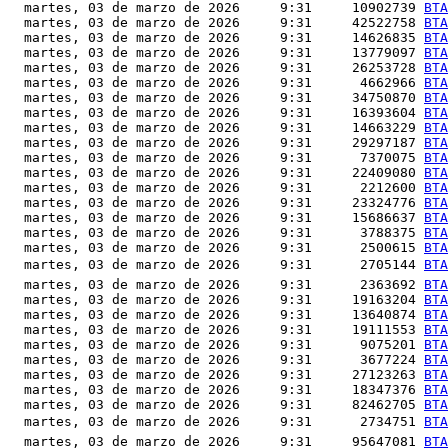
  martes, 03 de marzo de 2026     9:31     10902739 
BTA
  martes, 03 de marzo de 2026     9:31     42522758 
BTA
  martes, 03 de marzo de 2026     9:31     14626835 
BTA
  martes, 03 de marzo de 2026     9:31     13779097 
BTA
  martes, 03 de marzo de 2026     9:31     26253728 
BTA
  martes, 03 de marzo de 2026     9:31      4662966 
BTA
  martes, 03 de marzo de 2026     9:31     34750870 
BTA
  martes, 03 de marzo de 2026     9:31     16393604 
BTA
  martes, 03 de marzo de 2026     9:31     14663229 
BTA
  martes, 03 de marzo de 2026     9:31     29297187 
BTA
  martes, 03 de marzo de 2026     9:31      7370075 
BTA
  martes, 03 de marzo de 2026     9:31     22409080 
BTA
  martes, 03 de marzo de 2026     9:31      2212600 
BTA
  martes, 03 de marzo de 2026     9:31     23324776 
BTA
  martes, 03 de marzo de 2026     9:31     15686637 
BTA
  martes, 03 de marzo de 2026     9:31      3788375 
BTA
  martes, 03 de marzo de 2026     9:31      2500615 
BTA
  martes, 03 de marzo de 2026     9:31      2705144 
BTA
  martes, 03 de marzo de 2026     9:31      2363692 
BTA
  martes, 03 de marzo de 2026     9:31     19163204 
BTA
  martes, 03 de marzo de 2026     9:31     13640874 
BTA
  martes, 03 de marzo de 2026     9:31     19111553 
BTA
  martes, 03 de marzo de 2026     9:31      9075201 
BTA
  martes, 03 de marzo de 2026     9:31      3677224 
BTA
  martes, 03 de marzo de 2026     9:31     27123263 
BTA
  martes, 03 de marzo de 2026     9:31     18347376 
BTA
  martes, 03 de marzo de 2026     9:31     82462705 
BTA
  martes, 03 de marzo de 2026     9:31      2734751 
BTA
  martes, 03 de marzo de 2026     9:31     95647081 
BTA