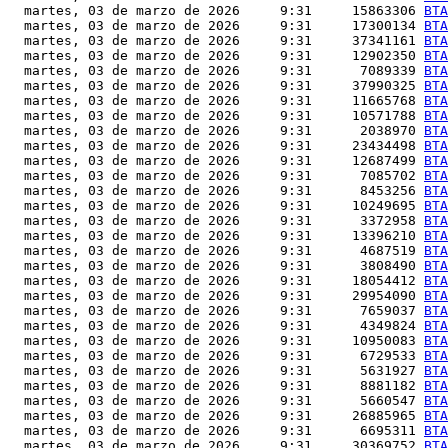
  martes, 03 de marzo de 2026     9:31     15863306 
BTA
  martes, 03 de marzo de 2026     9:31     17300134 
BTA
  martes, 03 de marzo de 2026     9:31     37341161 
BTA
  martes, 03 de marzo de 2026     9:31     12902350 
BTA
  martes, 03 de marzo de 2026     9:31      7089339 
BTA
  martes, 03 de marzo de 2026     9:31     37990325 
BTA
  martes, 03 de marzo de 2026     9:31     11665768 
BTA
  martes, 03 de marzo de 2026     9:31     10571788 
BTA
  martes, 03 de marzo de 2026     9:31      2038970 
BTA
  martes, 03 de marzo de 2026     9:31     23434498 
BTA
  martes, 03 de marzo de 2026     9:31     12687499 
BTA
  martes, 03 de marzo de 2026     9:31      7085702 
BTA
  martes, 03 de marzo de 2026     9:31      8453256 
BTA
  martes, 03 de marzo de 2026     9:31     10249695 
BTA
  martes, 03 de marzo de 2026     9:31      3372958 
BTA
  martes, 03 de marzo de 2026     9:31     13396210 
BTA
  martes, 03 de marzo de 2026     9:31      4687519 
BTA
  martes, 03 de marzo de 2026     9:31      3808490 
BTA
  martes, 03 de marzo de 2026     9:31     18054412 
BTA
  martes, 03 de marzo de 2026     9:31     29954090 
BTA
  martes, 03 de marzo de 2026     9:31      7659037 
BTA
  martes, 03 de marzo de 2026     9:31      4349824 
BTA
  martes, 03 de marzo de 2026     9:31     10950083 
BTA
  martes, 03 de marzo de 2026     9:31      6729533 
BTA
  martes, 03 de marzo de 2026     9:31      5631927 
BTA
  martes, 03 de marzo de 2026     9:31      8881182 
BTA
  martes, 03 de marzo de 2026     9:31      5660547 
BTA
  martes, 03 de marzo de 2026     9:31     26885965 
BTA
  martes, 03 de marzo de 2026     9:31      6695311 
BTA
  martes, 03 de marzo de 2026     9:31     30369752 
BTA