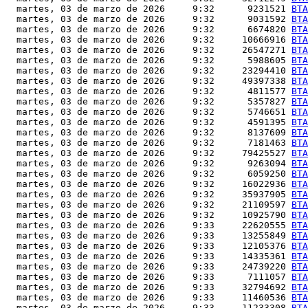
  martes, 03 de marzo de 2026     9:32      9231521 
BTA
  martes, 03 de marzo de 2026     9:32      9031592 
BTA
  martes, 03 de marzo de 2026     9:32      6674820 
BTA
  martes, 03 de marzo de 2026     9:32     10666916 
BTA
  martes, 03 de marzo de 2026     9:32     26547271 
BTA
  martes, 03 de marzo de 2026     9:32      5988605 
BTA
  martes, 03 de marzo de 2026     9:32     23294410 
BTA
  martes, 03 de marzo de 2026     9:32     49397338 
BTA
  martes, 03 de marzo de 2026     9:32      4811577 
BTA
  martes, 03 de marzo de 2026     9:32      5357827 
BTA
  martes, 03 de marzo de 2026     9:32      5746651 
BTA
  martes, 03 de marzo de 2026     9:32      4591395 
BTA
  martes, 03 de marzo de 2026     9:32      8137609 
BTA
  martes, 03 de marzo de 2026     9:32      7181463 
BTA
  martes, 03 de marzo de 2026     9:32     79425527 
BTA
  martes, 03 de marzo de 2026     9:32      9263094 
BTA
  martes, 03 de marzo de 2026     9:32      6059250 
BTA
  martes, 03 de marzo de 2026     9:32     16022936 
BTA
  martes, 03 de marzo de 2026     9:32     35937905 
BTA
  martes, 03 de marzo de 2026     9:32     21109597 
BTA
  martes, 03 de marzo de 2026     9:32     10925790 
BTA
  martes, 03 de marzo de 2026     9:33     22620555 
BTA
  martes, 03 de marzo de 2026     9:33     13255849 
BTA
  martes, 03 de marzo de 2026     9:33     12105376 
BTA
  martes, 03 de marzo de 2026     9:33     14335361 
BTA
  martes, 03 de marzo de 2026     9:33     24739220 
BTA
  martes, 03 de marzo de 2026     9:33      7111057 
BTA
  martes, 03 de marzo de 2026     9:33     32794692 
BTA
  martes, 03 de marzo de 2026     9:33     11460536 
BTA
  martes, 03 de marzo de 2026     9:33     11233308 
BTA