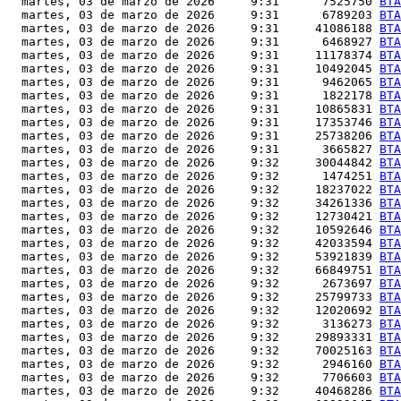
  martes, 03 de marzo de 2026     9:31      7525750 
BTA
  martes, 03 de marzo de 2026     9:31      6789203 
BTA
  martes, 03 de marzo de 2026     9:31     41086188 
BTA
  martes, 03 de marzo de 2026     9:31      6468927 
BTA
  martes, 03 de marzo de 2026     9:31     11178374 
BTA
  martes, 03 de marzo de 2026     9:31     10492045 
BTA
  martes, 03 de marzo de 2026     9:31      9462065 
BTA
  martes, 03 de marzo de 2026     9:31      1822178 
BTA
  martes, 03 de marzo de 2026     9:31     10865831 
BTA
  martes, 03 de marzo de 2026     9:31     17353746 
BTA
  martes, 03 de marzo de 2026     9:31     25738206 
BTA
  martes, 03 de marzo de 2026     9:31      3665827 
BTA
  martes, 03 de marzo de 2026     9:32     30044842 
BTA
  martes, 03 de marzo de 2026     9:32      1474251 
BTA
  martes, 03 de marzo de 2026     9:32     18237022 
BTA
  martes, 03 de marzo de 2026     9:32     34261336 
BTA
  martes, 03 de marzo de 2026     9:32     12730421 
BTA
  martes, 03 de marzo de 2026     9:32     10592646 
BTA
  martes, 03 de marzo de 2026     9:32     42033594 
BTA
  martes, 03 de marzo de 2026     9:32     53921839 
BTA
  martes, 03 de marzo de 2026     9:32     66849751 
BTA
  martes, 03 de marzo de 2026     9:32      2673697 
BTA
  martes, 03 de marzo de 2026     9:32     25799733 
BTA
  martes, 03 de marzo de 2026     9:32     12020692 
BTA
  martes, 03 de marzo de 2026     9:32      3136273 
BTA
  martes, 03 de marzo de 2026     9:32     29893331 
BTA
  martes, 03 de marzo de 2026     9:32     70025163 
BTA
  martes, 03 de marzo de 2026     9:32      2946160 
BTA
  martes, 03 de marzo de 2026     9:32      7706603 
BTA
  martes, 03 de marzo de 2026     9:32     40468286 
BTA