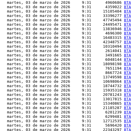
  martes, 03 de marzo de 2026     9:31      4960686 
BTA
  martes, 03 de marzo de 2026     9:31      4359022 
BTA
  martes, 03 de marzo de 2026     9:31     15105404 
BTA
  martes, 03 de marzo de 2026     9:31     33396277 
BTA
  martes, 03 de marzo de 2026     9:31     47745494 
BTA
  martes, 03 de marzo de 2026     9:31     24495471 
BTA
  martes, 03 de marzo de 2026     9:31     13836946 
BTA
  martes, 03 de marzo de 2026     9:31      4696300 
BTA
  martes, 03 de marzo de 2026     9:31     16483315 
BTA
  martes, 03 de marzo de 2026     9:31     42348757 
BTA
  martes, 03 de marzo de 2026     9:31     10310494 
BTA
  martes, 03 de marzo de 2026     9:31      2614041 
BTA
  martes, 03 de marzo de 2026     9:31      3491665 
BTA
  martes, 03 de marzo de 2026     9:31      6048144 
BTA
  martes, 03 de marzo de 2026     9:31     18098198 
BTA
  martes, 03 de marzo de 2026     9:31      7651194 
BTA
  martes, 03 de marzo de 2026     9:31      8667724 
BTA
  martes, 03 de marzo de 2026     9:31     13749598 
BTA
  martes, 03 de marzo de 2026     9:31     10698064 
BTA
  martes, 03 de marzo de 2026     9:31     18744732 
BTA
  martes, 03 de marzo de 2026     9:31     15935318 
BTA
  martes, 03 de marzo de 2026     9:31     20781243 
BTA
  martes, 03 de marzo de 2026     9:31     13017815 
BTA
  martes, 03 de marzo de 2026     9:31     15340865 
BTA
  martes, 03 de marzo de 2026     9:31     21185287 
BTA
  martes, 03 de marzo de 2026     9:31      6201239 
BTA
  martes, 03 de marzo de 2026     9:31      6299481 
BTA
  martes, 03 de marzo de 2026     9:31     12712535 
BTA
  martes, 03 de marzo de 2026     9:31      5696420 
BTA
  martes, 03 de marzo de 2026     9:31     22343297 
BTA