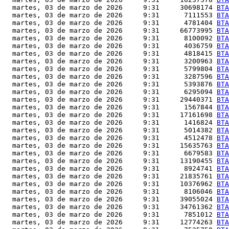
  martes, 03 de marzo de 2026     9:31     30698174 
BTA
  martes, 03 de marzo de 2026     9:31      7111553 
BTA
  martes, 03 de marzo de 2026     9:31      4781404 
BTA
  martes, 03 de marzo de 2026     9:31     66773995 
BTA
  martes, 03 de marzo de 2026     9:31      8100092 
BTA
  martes, 03 de marzo de 2026     9:31      4036759 
BTA
  martes, 03 de marzo de 2026     9:31      4818415 
BTA
  martes, 03 de marzo de 2026     9:31      3200963 
BTA
  martes, 03 de marzo de 2026     9:31      5799804 
BTA
  martes, 03 de marzo de 2026     9:31      3287596 
BTA
  martes, 03 de marzo de 2026     9:31      5393876 
BTA
  martes, 03 de marzo de 2026     9:31      6295094 
BTA
  martes, 03 de marzo de 2026     9:31     29440371 
BTA
  martes, 03 de marzo de 2026     9:31      1567844 
BTA
  martes, 03 de marzo de 2026     9:31     17161698 
BTA
  martes, 03 de marzo de 2026     9:31      1416824 
BTA
  martes, 03 de marzo de 2026     9:31      5014382 
BTA
  martes, 03 de marzo de 2026     9:31      4512478 
BTA
  martes, 03 de marzo de 2026     9:31     15635763 
BTA
  martes, 03 de marzo de 2026     9:31      6679583 
BTA
  martes, 03 de marzo de 2026     9:31     13190455 
BTA
  martes, 03 de marzo de 2026     9:31      8924741 
BTA
  martes, 03 de marzo de 2026     9:31     21835761 
BTA
  martes, 03 de marzo de 2026     9:31     10376962 
BTA
  martes, 03 de marzo de 2026     9:31      8106046 
BTA
  martes, 03 de marzo de 2026     9:31     39055024 
BTA
  martes, 03 de marzo de 2026     9:31     34761362 
BTA
  martes, 03 de marzo de 2026     9:31      7851012 
BTA
  martes, 03 de marzo de 2026     9:31     12774263 
BTA