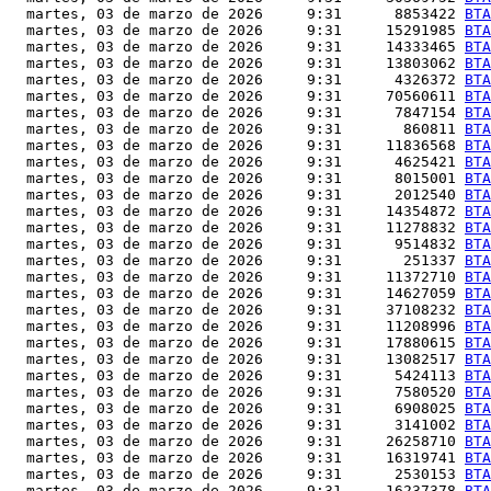
  martes, 03 de marzo de 2026     9:31      8853422 
BTA
  martes, 03 de marzo de 2026     9:31     15291985 
BTA
  martes, 03 de marzo de 2026     9:31     14333465 
BTA
  martes, 03 de marzo de 2026     9:31     13803062 
BTA
  martes, 03 de marzo de 2026     9:31      4326372 
BTA
  martes, 03 de marzo de 2026     9:31     70560611 
BTA
  martes, 03 de marzo de 2026     9:31      7847154 
BTA
  martes, 03 de marzo de 2026     9:31       860811 
BTA
  martes, 03 de marzo de 2026     9:31     11836568 
BTA
  martes, 03 de marzo de 2026     9:31      4625421 
BTA
  martes, 03 de marzo de 2026     9:31      8015001 
BTA
  martes, 03 de marzo de 2026     9:31      2012540 
BTA
  martes, 03 de marzo de 2026     9:31     14354872 
BTA
  martes, 03 de marzo de 2026     9:31     11278832 
BTA
  martes, 03 de marzo de 2026     9:31      9514832 
BTA
  martes, 03 de marzo de 2026     9:31       251337 
BTA
  martes, 03 de marzo de 2026     9:31     11372710 
BTA
  martes, 03 de marzo de 2026     9:31     14627059 
BTA
  martes, 03 de marzo de 2026     9:31     37108232 
BTA
  martes, 03 de marzo de 2026     9:31     11208996 
BTA
  martes, 03 de marzo de 2026     9:31     17880615 
BTA
  martes, 03 de marzo de 2026     9:31     13082517 
BTA
  martes, 03 de marzo de 2026     9:31      5424113 
BTA
  martes, 03 de marzo de 2026     9:31      7580520 
BTA
  martes, 03 de marzo de 2026     9:31      6908025 
BTA
  martes, 03 de marzo de 2026     9:31      3141002 
BTA
  martes, 03 de marzo de 2026     9:31     26258710 
BTA
  martes, 03 de marzo de 2026     9:31     16319741 
BTA
  martes, 03 de marzo de 2026     9:31      2530153 
BTA
  martes, 03 de marzo de 2026     9:31     16237378 
BTA