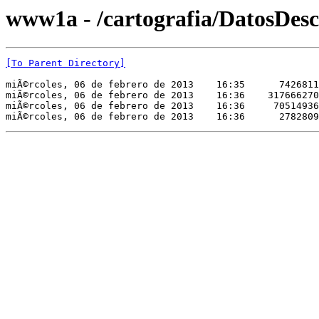
www1a - /cartografia/DatosDes
[To Parent Directory]
miÃ©rcoles, 06 de febrero de 2013    16:35      7426811
miÃ©rcoles, 06 de febrero de 2013    16:36    317666270
miÃ©rcoles, 06 de febrero de 2013    16:36     70514936
miÃ©rcoles, 06 de febrero de 2013    16:36      2782809