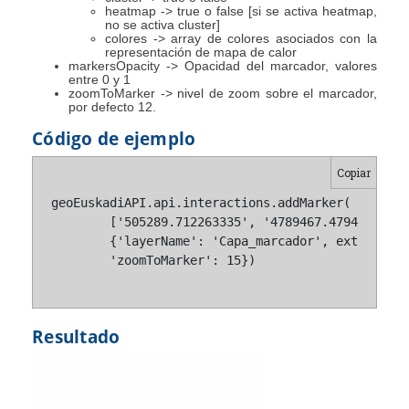
heatmap -> true o false [si se activa heatmap,
no se activa cluster]
colores -> array de colores asociados con la
representación de mapa de calor
markersOpacity -> Opacidad del marcador, valores
entre 0 y 1
zoomToMarker -> nivel de zoom sobre el marcador,
por defecto 12.
Código de ejemplo
Copiar
geoEuskadiAPI.api.interactions.addMarker(

	['505289.712263335', '4789467.47941155'], 

	{'layerName': 'Capa_marcador', extra_attributes: { 'heatMap': false }, extra: { xxx: 10 },

	'zoomToMarker': 15})
Resultado