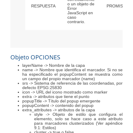
o un objeto de
RESPUESTA
PROMISE
Error
JavaScript en
caso
contrario.
Objeto OPCIONES
layerName -> Nombre de la capa
name -> Nombre que identifica el marcador. Si no se
ha especificado el popupContent se muestra como
un campo del propio marcador (name)
srs -> Sistema de referencia de las coordenadas, por
defecto EPSG:25830
icon -> URL del icono mostrado como marker
extra -> atributos que tiene el punto
popupTitle -> Título del popup emergente
popupContent -> contenido del popup
extra_attributes -> atributos de la capa
style -> Objeto de estilo que configura el
elemento, solo se hace caso a este atributo
para marcadores clusterizados (Ver apéndice
9.1: Estilos)
cluster -> true o false