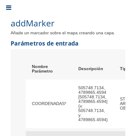
Toggle
addMarker
Añade un marcador sobre el mapa creando una capa.
Parámetros de entrada
Nombre
Descripción
Tipo
Parámetro
505748.7134,
4789865.4594
[505748.7134,
STRING
4789865.4594]
COORDENADAS*
ARRAY
{x:
OBJEC
505748.7134,
y:
4789865.4594}