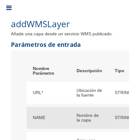
Toggle
addWMSLayer
Añade una capa desde un servicio WMS publicado.
Parámetros de entrada
Nombre
Descripción
Tipo
Parámetro
Ubicación de
URL*
STRING
la fuente
Nombre de
NAME
STRING
la capa