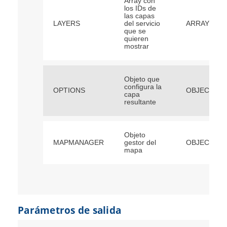
Array con
los IDs de
las capas
LAYERS
del servicio
ARRAY[STR
que se
quieren
mostrar
Objeto que
configura la
OPTIONS
OBJECT
capa
resultante
Objeto
MAPMANAGER
gestor del
OBJECT
mapa
Parámetros de salida