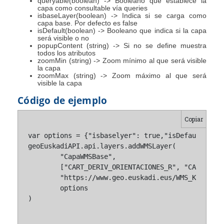
queryable(boolean) -> Booleano que establece la
capa como consultable vía queries
isbaseLayer(boolean) -> Indica si se carga como
capa base. Por defecto es false
isDefault(boolean) -> Booleano que indica si la capa
será visible o no
popupContent (string) -> Si no se define muestra
todos los atributos
zoomMin (string) -> Zoom mínimo al que será visible
la capa
zoomMax (string) -> Zoom máximo al que será
visible la capa
Código de ejemplo
Copiar
var options = {"isbaselyer": true,"isDefault ": t
geoEuskadiAPI.api.layers.addWMSLayer(

	"CapaWMSBase", 

	["CART_DERIV_ORIENTACIONES_R", "CART_DERIV_SOMBRAS"], 

	"https://www.geo.euskadi.eus/WMS_KARTOGRAFIA", 

	options

)