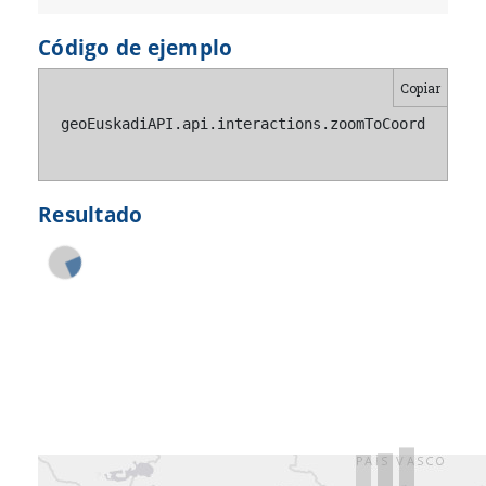
Código de ejemplo
Copiar
geoEuskadiAPI.api.interactions.zoomToCoordinates(
Resultado