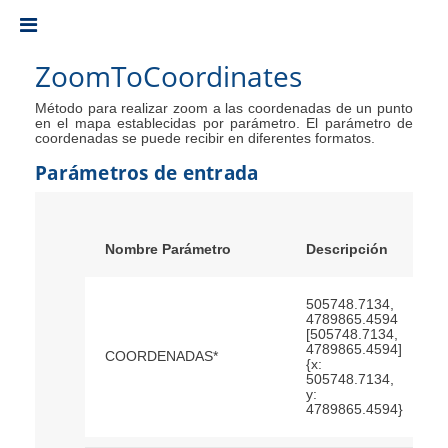
Toggle
ZoomToCoordinates
Método para realizar zoom a las coordenadas de un punto
en el mapa establecidas por parámetro. El parámetro de
coordenadas se puede recibir en diferentes formatos.
Parámetros de entrada
Nombre Parámetro
Descripción
505748.7134,
4789865.4594
[505748.7134,
4789865.4594]
COORDENADAS*
{x:
505748.7134,
y:
4789865.4594}