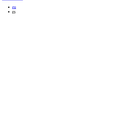
eu
es