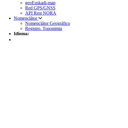
geoEuskadi-map
Red GPS/GNSS
API Rest NORA
Nomenclátor
Nomenclátor Geográfico
Registro. Toponimia
Idioma: