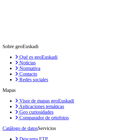
Sobre geoEuskadi
Qué es geoEuskadi
Noticias
Normativa
Contacto
Redes sociales
Mapas
Visor de mapas geoEuskadi
Aplicaciones temáticas
Geo curiosidades
Comparador de ortofotos
Catálogo de datos
Servicios
Descarga FTP