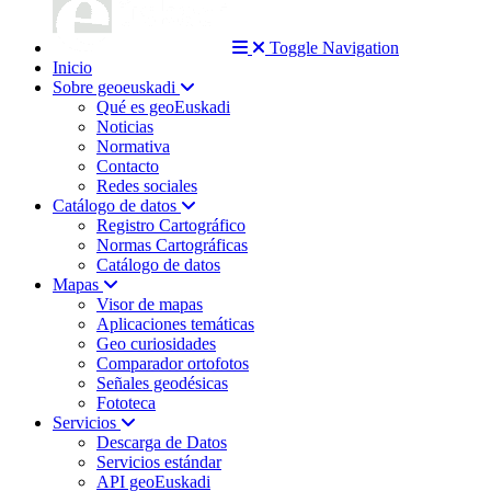
Toggle Navigation
Inicio
Sobre geoeuskadi
Qué es geoEuskadi
Noticias
Normativa
Contacto
Redes sociales
Catálogo de datos
Registro Cartográfico
Normas Cartográficas
Catálogo de datos
Mapas
Visor de mapas
Aplicaciones temáticas
Geo curiosidades
Comparador ortofotos
Señales geodésicas
Fototeca
Servicios
Descarga de Datos
Servicios estándar
API geoEuskadi